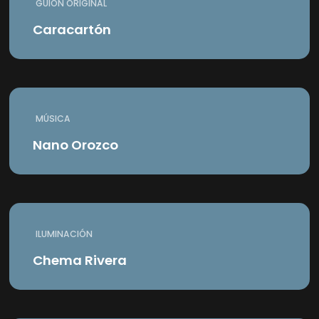
GUIÓN ORIGINAL
Caracartón
MÚSICA
Nano Orozco
ILUMINACIÓN
Chema Rivera