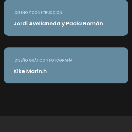
DISEÑO Y CONSTRUCCIÓN
Jordi Avellaneda y Paola Román
DISEÑO GRÁFICO Y FOTOGRAFÍA
Kike Marín.h